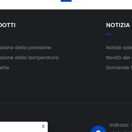
DOTTI
NOTIZIA
azione della pressione
Notizie azi
azione della temperatura
Novità del 
ette
Domande f
Indirizzo:
X
-mail: