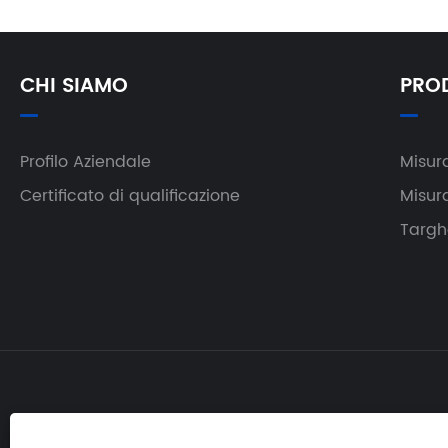
CHI SIAMO
PRO
Profilo Aziendale
Misur
Certificato di qualificazione
Misur
Targh
tel:
E