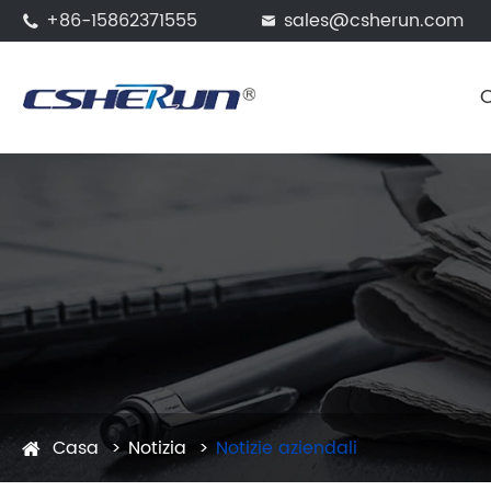
+86-15862371555
sales@csherun.com


Casa
Notizia
Notizie aziendali