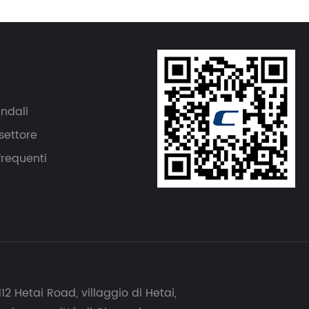
endali
settore
requenti
 112 Hetai Road, villaggio di Hetai,