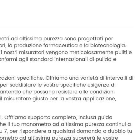
etri ad altissima purezza sono progettati per
tori, la produzione farmaceutica e la biotecnologia.
 nostri misuratori vengono meticolosamente puliti e
conformi agli standard internazionali di pulizia e
zioni specifiche. Offriamo una varietà di intervalli di
 per soddisfare le vostre specifiche esigenze di
arantendo che possano resistere alle condizioni
il misuratore giusto per la vostra applicazione,
nti. Offriamo supporto completo, inclusa guida
e che il tuo manometro ad altissima purezza continui a
i su 7, per rispondere a qualsiasi domanda o dubbio tu
nometro ad altissima purezza supererà le vostre