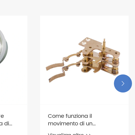

In che modo il manometro
a molla tubolare migliora
la misurazione industriale?