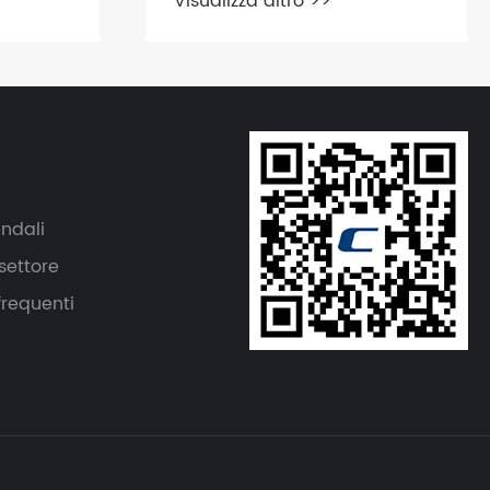
Visualizza altro >>
endali
settore
requenti