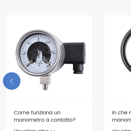

In che modo un
Quali f
manometro digitale
influen
migliora la precisione e
vita d