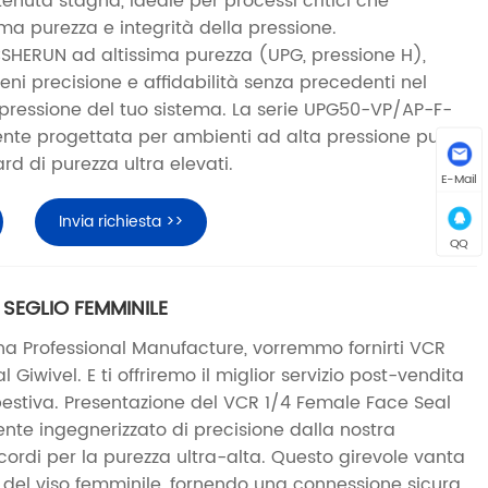
enuta stagna, ideale per processi critici che
ma purezza e integrità della pressione.
HERUN ad altissima purezza (UPG, pressione H),
eni precisione e affidabilità senza precedenti nel
pressione del tuo sistema. La serie UPG50-VP/AP-F-
nte progettata per ambienti ad alta pressione pur
 di purezza ultra elevati.
E-Mail
Invia richiesta >>
QQ
 SEGLIO FEMMINILE
 Professional Manufacture, vorremmo fornirti VCR
Giwivel. E ti offriremo il miglior servizio post-vendita
stiva. Presentazione del VCR 1/4 Female Face Seal
nte ingegnerizzato di precisione dalla nostra
cordi per la purezza ultra-alta. Questo girevole vanta
o del viso femminile, fornendo una connessione sicura