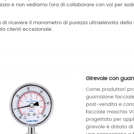
purezza e non vediamo l'ora di collaborare con voi per sod
 di ricevere il manometro di purezza ultraelevata della 
io clienti eccezionale.
Girevole con guar
Come produttori prof
guarnizione facciale 
post-vendita e cons
facciale maschio V
progettato per appl
girevole è dotato d