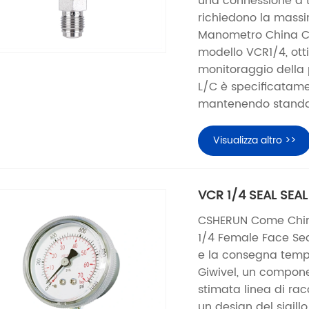
una connessione a t
richiedono la massi
Manometro China CS
modello VCR1/4, otti
monitoraggio della 
L/C è specificatame
mantenendo standard
Visualizza altro >>
VCR 1/4 SEAL SEAL
CSHERUN Come China
1/4 Female Face Seal 
e la consegna tempe
Giwivel, un compone
stimata linea di rac
un design del sigill