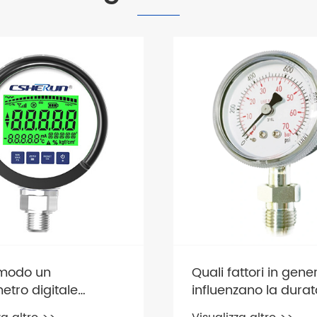
attori in genere
Come funziona il
zano la durata di
movimento di un
i un manometro a
manometro?