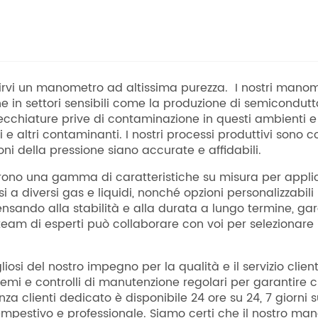
nirvi un manometro ad altissima purezza. I nostri manom
one in settori sensibili come la produzione di semicondut
iature prive di contaminazione in questi ambienti e i
li e altri contaminanti. I nostri processi produttivi sono 
ni della pressione siano accurate e affidabili.
frono una gamma di caratteristiche su misura per applica
i a diversi gas e liquidi, nonché opzioni personalizzabili
pensando alla stabilità e alla durata a lungo termine, g
team di esperti può collaborare con voi per selezionare 
osi del nostro impegno per la qualità e il servizio clie
roblemi e controlli di manutenzione regolari per garantir
nza clienti dedicato è disponibile 24 ore su 24, 7 giorn
empestivo e professionale. Siamo certi che il nostro ma