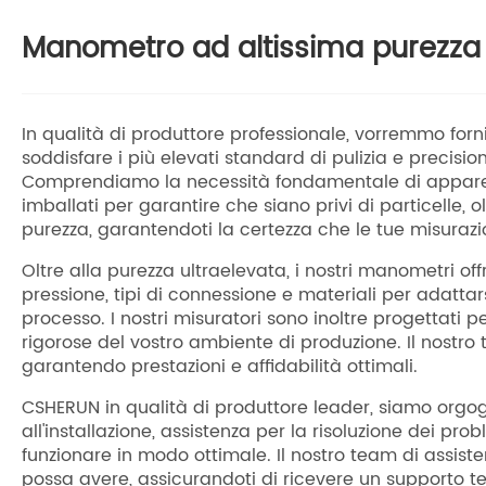
Manometro ad altissima purezza
In qualità di produttore professionale, vorremmo for
soddisfare i più elevati standard di pulizia e precisi
Comprendiamo la necessità fondamentale di apparecch
imballati per garantire che siano privi di particelle, o
purezza, garantendoti la certezza che le tue misurazio
Oltre alla purezza ultraelevata, i nostri manometri of
pressione, tipi di connessione e materiali per adattars
processo. I nostri misuratori sono inoltre progettati 
rigorose del vostro ambiente di produzione. Il nostro 
garantendo prestazioni e affidabilità ottimali.
CSHERUN in qualità di produttore leader, siamo orgogli
all'installazione, assistenza per la risoluzione dei p
funzionare in modo ottimale. Il nostro team di assiste
possa avere, assicurandoti di ricevere un supporto t