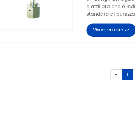
e attillata che è ind
standard di purezza 
Visualizza altro >>
«
1