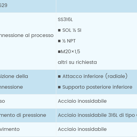
529
SS316L
■ SOL ½ SI
nnessione al processo
■ ½ NPT
■M20×1,5
altri su richiesta
izione della
■ Attacco inferiore (radiale)
nnessione
■ Supporto posteriore inferiore
so
Acciaio inossidabile
emento di pressione
Acciaio inossidabile 316L di tipo
vimento
Acciaio inossidabile