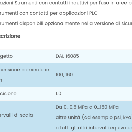
azioni Strumenti con contatti induttivi per l'uso in aree 
trumenti con contatti per applicazioni PLC
trumenti disponibili opzionalmente nella versione di sic
crizione
ogetto
DAL 16085
mensione nominale in
100, 160
m
cisione
1.0
Da 0…0,6 MPa a 0…160 MPa
ervalli di scala
altre unità (ad esempio psi, kPa)
o tutti gli altri intervalli equiv