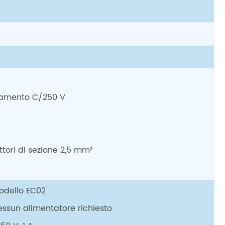
olamento C/250 V
ttori di sezione 2,5 mm²
odello EC02
essun alimentatore richiesto