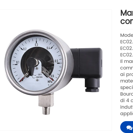
Man
con
Mode
EC02.
EC02
EC02.
Il ma
comm
ai pr
mater
speci
Bour
di 4 
indut
appli