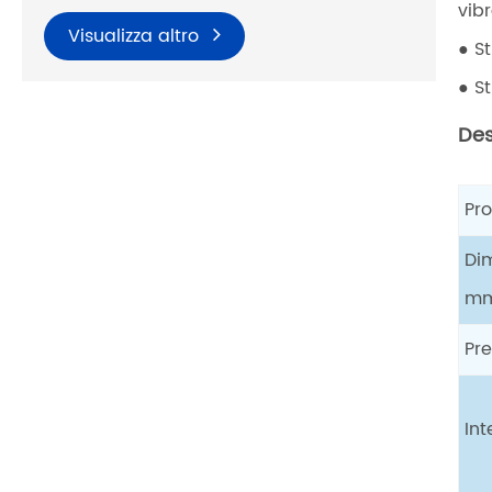
vibr
Visualizza altro
● S
● S
Des
Pr
Di
m
Pre
Int