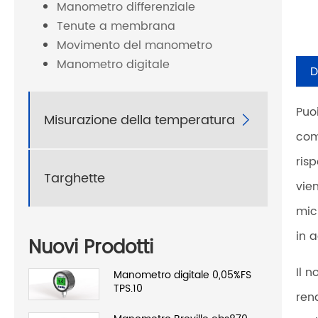
Manometro differenziale
Tenute a membrana
Movimento del manometro
Manometro digitale
D
Puo
Misurazione della temperatura

com
ris
Targhette
vie
mic
in 
Nuovi Prodotti
Il 
Manometro digitale 0,05%FS
TPS.10
ren