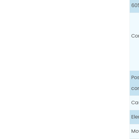
60
Co
Pos
co
Ca
El
Mo