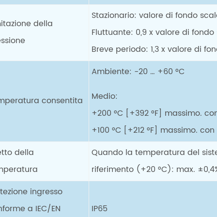
Stazionario: valore di fondo sca
itazione della
Fluttuante: 0,9 x valore di fondo
essione
Breve periodo: 1,3 x valore di f
Ambiente: -20 … +60 °C
Medio:
mperatura consentita
+200 °C [+392 °F] massimo. con
+100 °C [+212 °F] massimo. con 
etto della
Quando la temperatura del sist
mperatura
riferimento (+20 °C): max. ±0,4%
tezione ingresso
nforme a IEC/EN
IP65