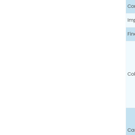
Co
Im
Fi
Co
Ca