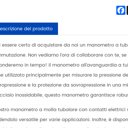
escrizione del prodotto
i essere certo di acquistare da noi un manometro a tub
mutazione. Non vediamo l'ora di collaborare con te, se vu
ponderemo in tempo! Il manometro all'avanguardia a tubo
ne utilizzato principalmente per misurare la pressione de
ropressione e la protezione da sovrapressione in una mis
acciaio inossidabile, questo manometro garantisce robus
nostro manometro a molla tubolare con contatti elettrici v
dendolo versatile per varie applicazioni. Inoltre, è disp