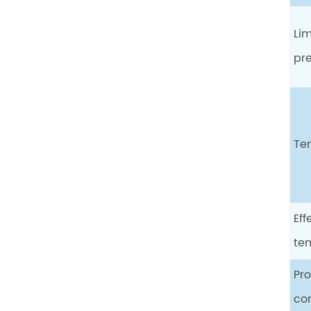
Lim
pr
Te
Eff
te
Pro
co