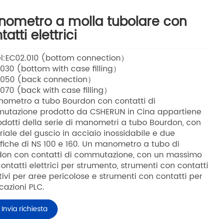
ometro a molla tubolare con
tatti elettrici
l:EC02.010 (bottom connection）
030 (bottom with case filling）
.050 (back connection）
070 (back with case filling）
nometro a tubo Bourdon con contatti di
utazione prodotto da CSHERUN in Cina appartiene
odotti della serie di manometri a tubo Bourdon, con
iale del guscio in acciaio inossidabile e due
fiche di NS 100 e 160. Un manometro a tubo di
don con contatti di commutazione, con un massimo
contatti elettrici per strumento, strumenti con contatti
tivi per aree pericolose e strumenti con contatti per
cazioni PLC.
Invia richiesta