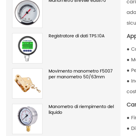
Manometro Breville ebs870
car
ada
sic
App
Registratore di dati TPS.10A
● C
● M
● P
Movimento manometro F5007
per manometro 50/63mm
● I
cos
Car
Manometro di riempimento del
liquido
● F
● D