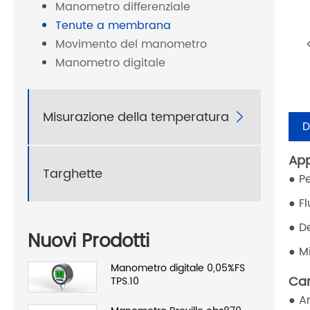
Manometro differenziale
Tenute a membrana
Movimento del manometro
Manometro digitale
Misurazione della temperatura

D
App
Targhette
● P
● F
● D
Nuovi Prodotti
● M
Manometro digitale 0,05%FS
Car
TPS.10
● A