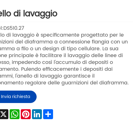
llo di lavaggio
:DS510.27
llo di lavaggio è specificamente progettato per le
izioni del diaframma a connessione flangia con un
amma a filo o un design di tipo cellulare. La sua
one principale è facilitare il lavaggio delle linee di
sso, impedendo così l'accumulo di depositi o
amento. Pulendo efficacemente i depositi dai
ammi, l'anello di lavaggio garantisce il
onamento regolare delle guarnizioni del diaframma.
Invia richiesta
Facebook
X
WhatsApp
Pinterest
LinkedIn
Share