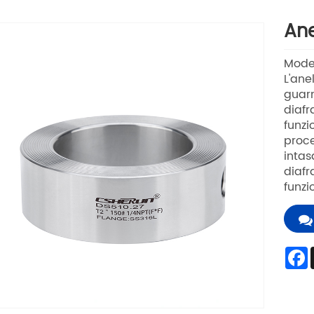
Ane
Model
L'ane
guarn
diafr
funzi
proce
intas
diafr
funzi