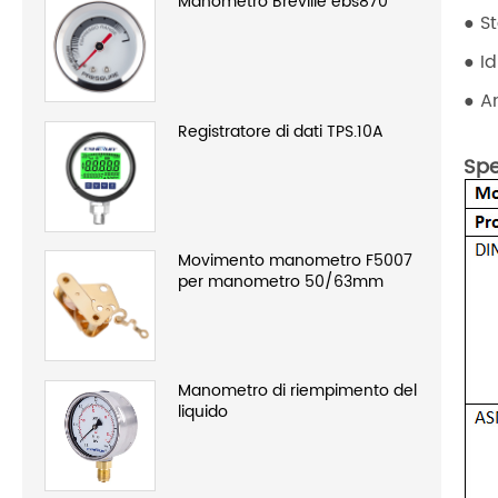
Manometro Breville ebs870
● S
● Id
● A
Registratore di dati TPS.10A
Spe
Movimento manometro F5007
per manometro 50/63mm
Manometro di riempimento del
liquido